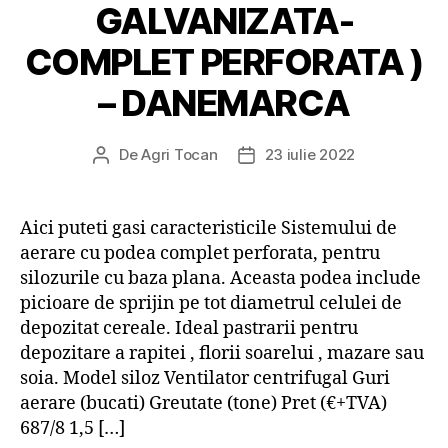
GALVANIZATA-
COMPLET PERFORATA )
– DANEMARCA
De
Agri Tocan
23 iulie 2022
Autor
Dată
articol
articol
Aici puteti gasi caracteristicile Sistemului de
aerare cu podea complet perforata, pentru
silozurile cu baza plana. Aceasta podea include
picioare de sprijin pe tot diametrul celulei de
depozitat cereale. Ideal pastrarii pentru
depozitare a rapitei , florii soarelui , mazare sau
soia. Model siloz Ventilator centrifugal Guri
aerare (bucati) Greutate (tone) Pret (€+TVA)
687/8 1,5 […]