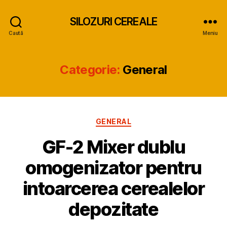
SILOZURI CEREALE
Caută
Meniu
Categorie:
General
Categorii
GENERAL
GF-2 Mixer dublu
omogenizator pentru
intoarcerea cerealelor
depozitate