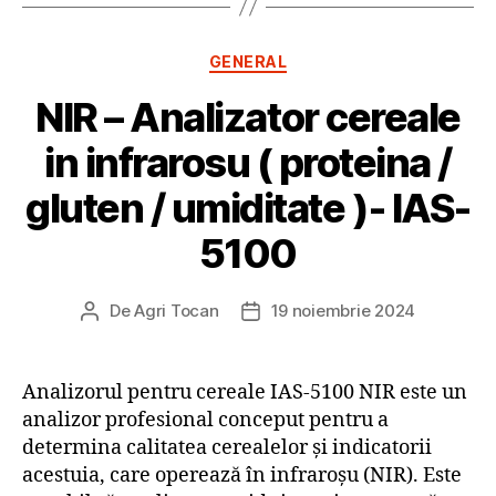
Categorii
GENERAL
NIR – Analizator cereale
in infrarosu ( proteina /
gluten / umiditate )- IAS-
5100
De
Agri Tocan
19 noiembrie 2024
Autor
Dată
articol
articol
Analizorul pentru cereale IAS-5100 NIR este un
analizor profesional conceput pentru a
determina calitatea cerealelor și indicatorii
acestuia, care operează în infraroșu (NIR). Este