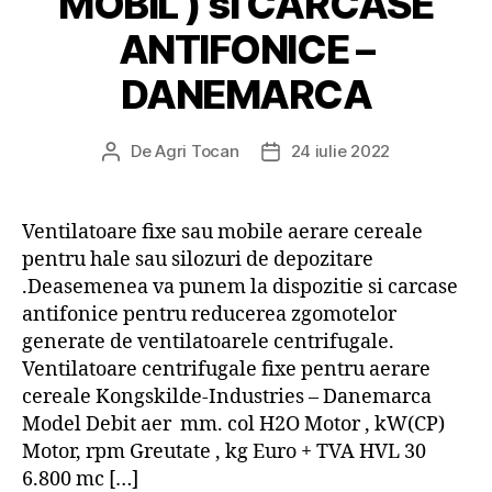
MOBIL ) si CARCASE
ANTIFONICE –
DANEMARCA
De
Agri Tocan
24 iulie 2022
Autor
Dată
articol
articol
Ventilatoare fixe sau mobile aerare cereale
pentru hale sau silozuri de depozitare
.Deasemenea va punem la dispozitie si carcase
antifonice pentru reducerea zgomotelor
generate de ventilatoarele centrifugale.
Ventilatoare centrifugale fixe pentru aerare
cereale Kongskilde-Industries – Danemarca
Model Debit aer mm. col H2O Motor , kW(CP)
Motor, rpm Greutate , kg Euro + TVA HVL 30
6.800 mc […]