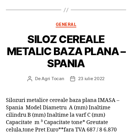
Categorii
GENERAL
SILOZ CEREALE
METALIC BAZA PLANA –
SPANIA
De
Agri Tocan
23 iulie 2022
Autor
Dată
articol
articol
Silozuri metalice cereale baza plana IMASA –
Spania Model Diametru A (mm) Inaltime
cilindru B (mm) Inaltime la varf C (mm)
Capacitate m ³ Capacitate tone* Greutate
celula,tone Pret Euro**fara TVA 687 / 8 6.870