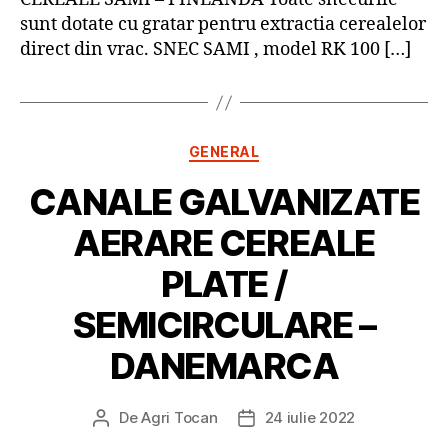
sunt dotate cu gratar pentru extractia cerealelor
direct din vrac. SNEC SAMI , model RK 100 […]
Categorii
GENERAL
CANALE GALVANIZATE
AERARE CEREALE
PLATE /
SEMICIRCULARE –
DANEMARCA
De
Agri Tocan
24 iulie 2022
Autor
Dată
articol
articol