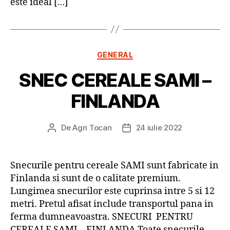
este ideal […]
Categorii
GENERAL
SNEC CEREALE SAMI –
FINLANDA
De
Agri Tocan
24 iulie 2022
Autor
Dată
articol
articol
Snecurile pentru cereale SAMI sunt fabricate in
Finlanda si sunt de o calitate premium.
Lungimea snecurilor este cuprinsa intre 5 si 12
metri. Pretul afisat include transportul pana in
ferma dumneavoastra. SNECURI PENTRU
CEREALE SAMI – FINLANDA Toate snecurile