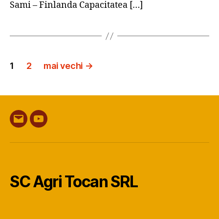
Sami – Finlanda Capacitatea […]
Paginație
1
2
mai vechi
→
articole
Email
YouTube
SC Agri Tocan SRL