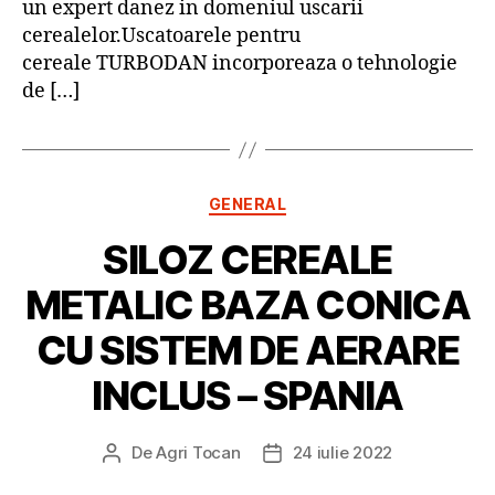
un expert danez in domeniul uscarii
cerealelor.Uscatoarele pentru
cereale TURBODAN incorporeaza o tehnologie
de […]
Categorii
GENERAL
SILOZ CEREALE
METALIC BAZA CONICA
CU SISTEM DE AERARE
INCLUS – SPANIA
De
Agri Tocan
24 iulie 2022
Autor
Dată
articol
articol