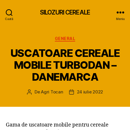
SILOZURI CEREALE
Caută
Meniu
Categorii
GENERAL
USCATOARE CEREALE
MOBILE TURBODAN –
DANEMARCA
De
Agri Tocan
24 iulie 2022
Autor
Dată
articol
articol
Gama de uscatoare mobile pentru cereale