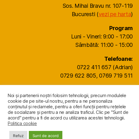
Sos. Mihai Bravu nr. 107-119
Bucuresti (
vezi pe harta
)
Program
Luni - Vineri: 9:00 - 17:00
Sâmbătă: 11:00 - 15:00
Telefoane:
0722 411 657 (Adrian)
0729 622 805, 0769 719 511
office@agritocan.ro
Noi și partenerii noștri folosim tehnologii, precum modulele
cookie de pe site-ul nostru, pentru a ne personaliza
conținutul și reclamele, pentru a oferi funcții pentru rețelele
de socializare și pentru a ne analiza traficul. Clic pe "Sunt de
acord" pentru a fi de acord cu utilizarea acestei tehnologii.
Politica cookie
© 2026
SILOZURI CEREALE
Sus
↑
Refuz
Sunt de acord
Politică de confidențialitate