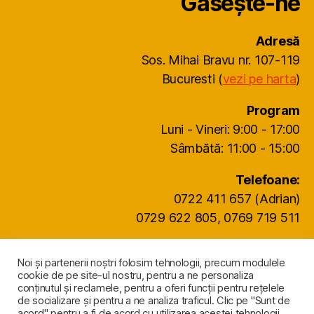
Găsește-ne
Adresă
Sos. Mihai Bravu nr. 107-119
Bucuresti (
vezi pe harta
)
Program
Luni - Vineri: 9:00 - 17:00
Sâmbătă: 11:00 - 15:00
Telefoane:
0722 411 657 (Adrian)
0729 622 805, 0769 719 511
office@agritocan.ro
Noi și partenerii noștri folosim tehnologii, precum modulele
cookie de pe site-ul nostru, pentru a ne personaliza
conținutul și reclamele, pentru a oferi funcții pentru rețelele
de socializare și pentru a ne analiza traficul. Clic pe "Sunt de
acord" pentru a fi de acord cu utilizarea acestei tehnologii.