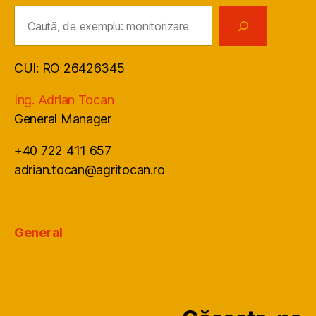
Caută
CUI: RO 26426345
Ing. Adrian Tocan
General Manager
+40 722 411 657
adrian.tocan@agritocan.ro
General